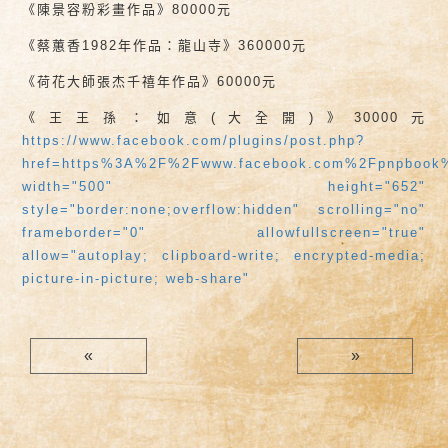
《陳景容粉彩畫作品》80000元
《蔡蕙香1982年作品：龍山寺》360000元
《荷花大師張杰千禧年作品》60000元
《王王孫：如意(大全開)》30000元
https://www.facebook.com/plugins/post.php?
href=https%3A%2F%2Fwww.facebook.com%2Fpnpbook%
width="500" height="652"
style="border:none;overflow:hidden" scrolling="no"
frameborder="0" allowfullscreen="true"
allow="autoplay; clipboard-write; encrypted-media;
picture-in-picture; web-share"
«
»