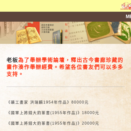
M
老板
為了舉辦學術論壇，釋出古今書廊珍藏的
畫作湊作舉辦經費。希望各位書友們可以多多
支持。
《礦工畫家 洪瑞麟1954年作品》80000元
《國軍上將錢大鈞篆書(1955年作品)》18000元
《國軍上將錢大鈞篆書(1955年作品)》20000元